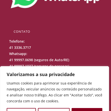
CONTATO
Telefone:
41 3336.3717
Whatsapp:
41 99997.0698 (seguros de Auto/RE)
41 99997.1037 (seguros de pessoas)
41 99688.9973 (sinistros)
Valorizamos a sua privacidade
Usamos cookies para aprimorar sua experiência de
projecao@projecaocorretora.com.br
navegação, veicular anúncios ou conteúdo personalizado
Rua Júlio Perneta, 200 – Curitiba –
PR
e analisar nosso tráfego. Ao clicar em "Aceitar tudo", você
concorda com o uso de cookies.