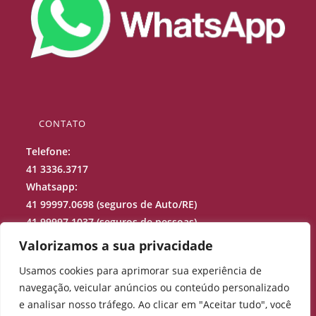
CONTATO
Telefone:
41 3336.3717
Whatsapp:
41 99997.0698 (seguros de Auto/RE)
41 99997.1037 (seguros de pessoas)
41 99688.9973 (sinistros)
Valorizamos a sua privacidade
Usamos cookies para aprimorar sua experiência de
projecao@projecaocorretora.com.br
navegação, veicular anúncios ou conteúdo personalizado
Rua Júlio Perneta, 200 – Curitiba –
PR
e analisar nosso tráfego. Ao clicar em "Aceitar tudo", você