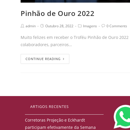
Pinhão de Ouro 2022
admin
Outubro 28, 2022
Imagens
0 Comments
Muito felizes em receber o Troféu Pinhão de Ouro 2022
colaboradores, parceiros…
CONTINUE READING
ARTIGOS RECENTES
Corretoras Projeção e Eckhardt
participam efetivamente da Semana