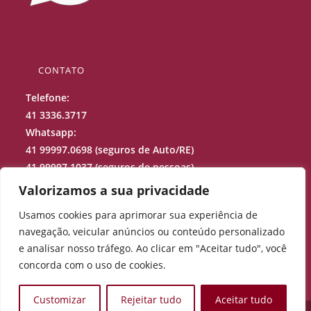
CONTATO
Telefone:
41 3336.3717
Whatsapp:
41 99997.0698 (seguros de Auto/RE)
41 99997.1037 (seguros de pessoas)
41 99688.9973 (sinistros)
Valorizamos a sua privacidade
Usamos cookies para aprimorar sua experiência de
projecao@projecaocorretora.com.br
navegação, veicular anúncios ou conteúdo personalizado
Rua Júlio Perneta, 200 – Curitiba –
PR
e analisar nosso tráfego. Ao clicar em "Aceitar tudo", você
concorda com o uso de cookies.
Customizar
Rejeitar tudo
Aceitar tudo