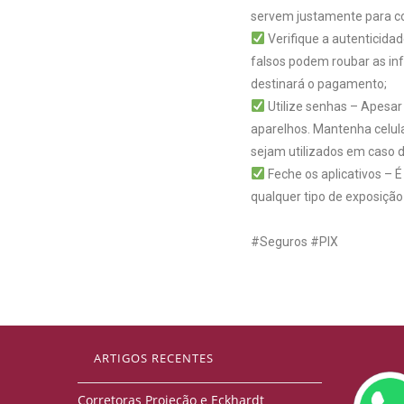
servem justamente para coi
Verifique a autenticida
falsos podem roubar as info
destinará o pagamento;
Utilize senhas – Apesar
aparelhos. Mantenha celul
sejam utilizados em caso d
Feche os aplicativos – É
qualquer tipo de exposição
#Seguros
#PIX
ARTIGOS RECENTES
Corretoras Projeção e Eckhardt