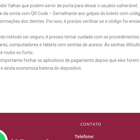
bir falhas que podem servir de porta para deixar o usuário vulnerável;
de da conta com QR Code – Semelhante aos golpes do boleto com código
rmações dos clientes. Por isso, é preciso verificar se o código foi env
 do método ser seguro, é preciso tomar cuidado com os procedimentos
ares, computadores e tablets com senhas de acesso. As senhas dificul
e roubo ou furto;
 importante fechar os aplicativos de pagamento depois que eles forem ut
 e ainda economiza bateria do dispositivo.
CONTATO
Telefone: