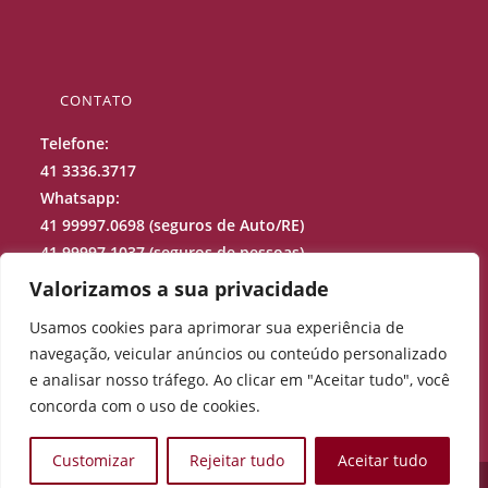
CONTATO
Telefone:
41 3336.3717
Whatsapp:
41 99997.0698 (seguros de Auto/RE)
41 99997.1037 (seguros de pessoas)
41 99688.9973 (sinistros)
Valorizamos a sua privacidade
Usamos cookies para aprimorar sua experiência de
projecao@projecaocorretora.com.br
navegação, veicular anúncios ou conteúdo personalizado
Rua Júlio Perneta, 200 – Curitiba –
PR
e analisar nosso tráfego. Ao clicar em "Aceitar tudo", você
concorda com o uso de cookies.
Customizar
Rejeitar tudo
Aceitar tudo
Copyright - Projeção Corretora de Seguros