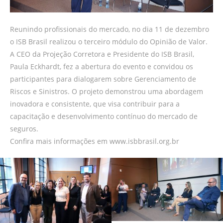
Reunindo profissionais do mercado, no dia 11 de dezembro
o ISB Brasil realizou o terceiro módulo do Opinião de Valor.
A CEO da Projeção Corretora e Presidente do ISB Brasil,
Paula Eckhardt, fez a abertura do evento e convidou os
participantes para dialogarem sobre Gerenciamento de
Riscos e Sinistros. O projeto demonstrou uma abordagem
inovadora e consistente, que visa contribuir para a
capacitação e desenvolvimento contínuo do mercado de
seguros.
Confira mais informações em www.isbbrasil.org.br