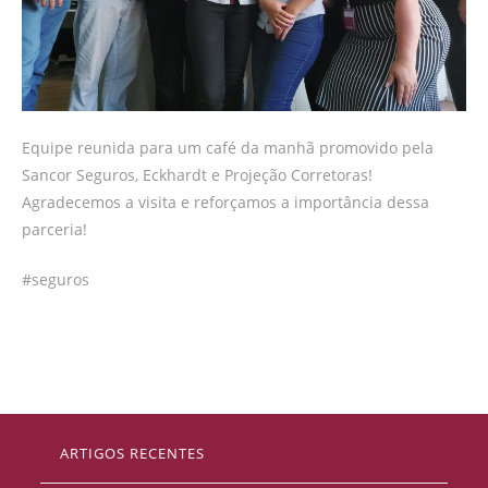
Equipe reunida para um café da manhã promovido pela
Sancor Seguros, Eckhardt e Projeção Corretoras!
Agradecemos a visita e reforçamos a importância dessa
parceria!
#seguros
ARTIGOS RECENTES