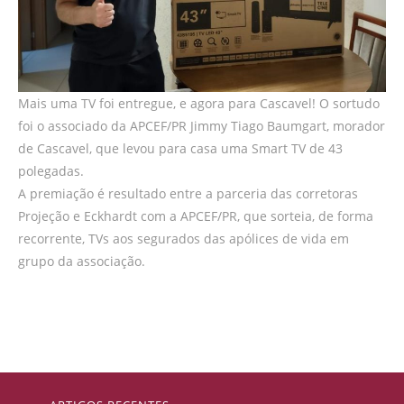
Mais uma TV foi entregue, e agora para Cascavel! O sortudo
foi o associado da APCEF/PR Jimmy Tiago Baumgart, morador
de Cascavel, que levou para casa uma Smart TV de 43
polegadas.
A premiação é resultado entre a parceria das corretoras
Projeção e Eckhardt com a APCEF/PR, que sorteia, de forma
recorrente, TVs aos segurados das apólices de vida em
grupo da associação.