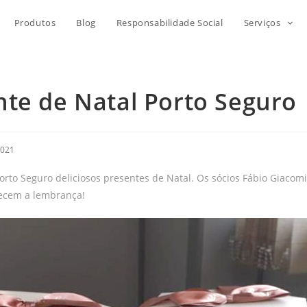
Produtos
Blog
Responsabilidade Social
Serviços
nte de Natal Porto Seguro
2021
to Seguro deliciosos presentes de Natal. Os sócios Fábio Giacomi
ecem a lembrança!