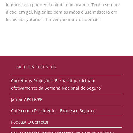
lembre-se: a pandemia ainda não acabou. Tenha sempre
álcool em gel, higienize bem as mãos e use máscara em
locais obrigatórios. Prevenção nunca é demais!
ARTIGOS RECENTES
Corretoras Projeção e Eckhardt participam
efetivamente da Semana Nacional do Seguro
Jantar APCEF/PR
Café com o Presidente – Bradesco Seguros
Podcast O Corretor