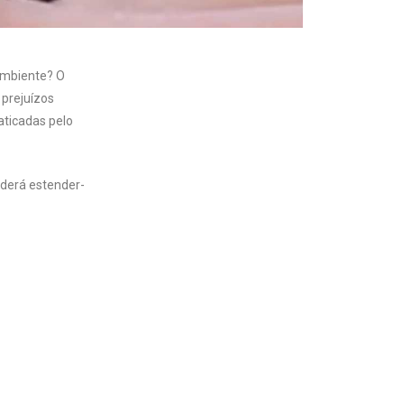
ambiente? O
 prejuízos
aticadas pelo
oderá estender-