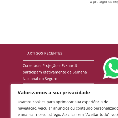
a proteger os n
ARTIGOS RECENTES
Corretoras Projeção e Eckhardt
participam efetivamente da Semana
Nacional do Seguro
Jantar APCEF/PR
Valorizamos a sua privacidade
Café com o Presidente – Bradesco
Usamos cookies para aprimorar sua experiência de
Seguros
navegação, veicular anúncios ou conteúdo personalizad
e analisar nosso tráfego. Ao clicar em "Aceitar tudo", voc
Podcast O Corretor