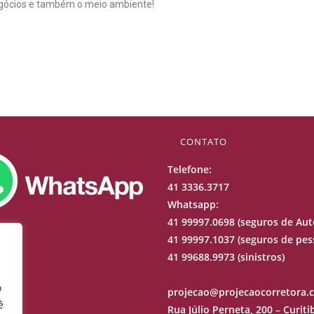
egócios e também o meio ambiente!
CONTATO
Telefone:
41 3336.3717
Whatsapp:
41 99997.0698 (seguros de Aut
41 99997.1037 (seguros de pes
41 99688.9973 (sinistros)
o
projecao@projecaocorretora.
ê
Rua Júlio Perneta, 200 – Curiti