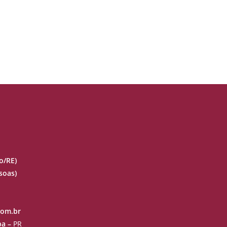
o/RE)
soas)
com.br
ba –
PR