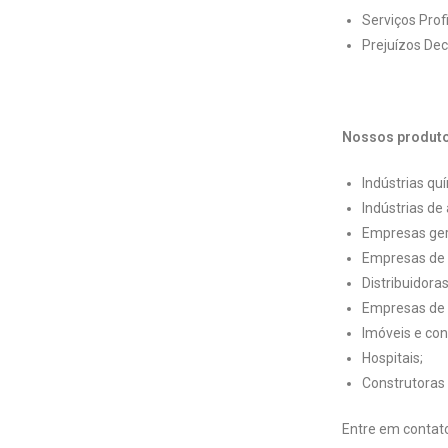
Serviços Profi
Prejuízos Dec
Nossos produto
Indústrias qu
Indústrias de
Empresas ger
Empresas de 
Distribuidora
Empresas de l
Imóveis e co
Hospitais;
Construtoras 
Entre em contat