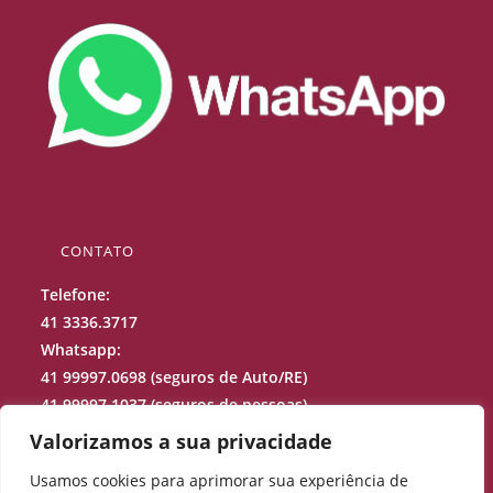
CONTATO
Telefone:
41 3336.3717
Whatsapp:
41 99997.0698 (seguros de Auto/RE)
41 99997.1037 (seguros de pessoas)
41 99688.9973 (sinistros)
Valorizamos a sua privacidade
Usamos cookies para aprimorar sua experiência de
projecao@projecaocorretora.com.br